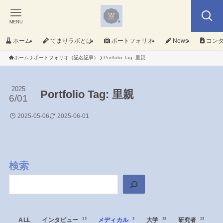
MENU
ホーム
てまりラボとは
ポートフォリオ
News
コン
ホーム
ポートフォリオ（記名記事）
Portfolio Tag: 里親
2025
Portfolio Tag: 里親
6/01
2025-05-06
2025-06-01
検索
ALL
インタビュー
13
メディカル
3
大学
13
研究者
13