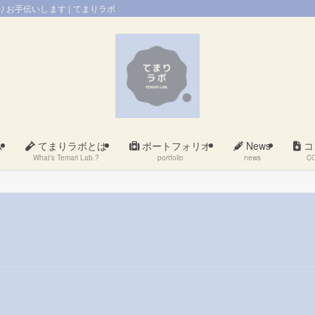
お手伝いします | てまりラボ
ム
てまりラボとは
ポートフォリオ
News
コ
What’s Temari Lab.?
portfolio
news
C