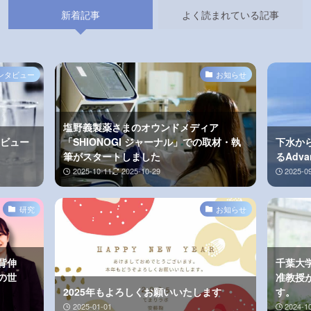
新着記事
よく読まれている記事
ンタビュー
お知らせ
塩野義製薬さまのオウンドメディア
タビュー
「SHIONOGI ジャーナル」での取材・執
下水か
筆がスタートしました
るAdv
2025-10-11
2025-10-29
2025-0
研究
お知らせ
背伸
千葉大学
の世
准教授
2025年もよろしくお願いいたします
す。
2025-01-01
2024-1