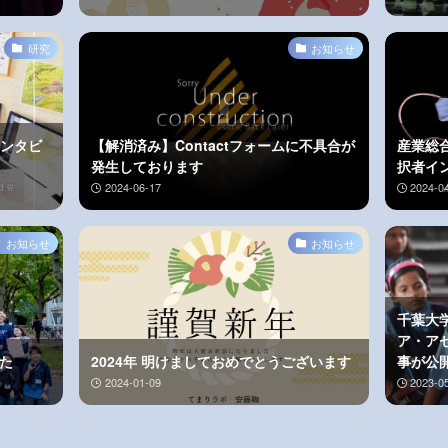
研究
お知らせ
インタビ
【解消済み】Contactフォームに不具合が
産業総
発生しております
択者イ
2024-06-17
2024-0
お知らせ
お知らせ
千葉大学
ア・ア
した
2024年 明けましておめでとうございます
事が公
2024-01-09
2023-0