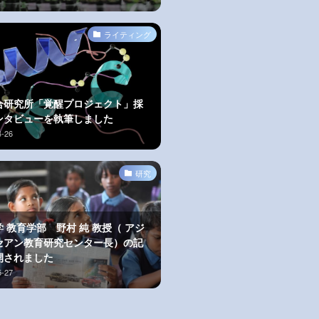
ライティング
合研究所「覚醒プロジェクト」採
ンタビューを執筆しました
4-26
研究
 教育学部 野村 純 教授（ アジ
セアン教育研究センター長）の記
開されました
5-27