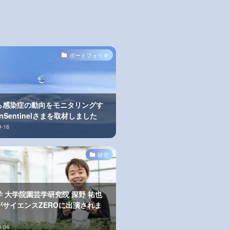
ポートフォリオ
ら感染症の動向をモニタリングす
anSentinelさまを取材しました
9-16
研究
 大学院園芸学研究院 深野 祐也
がサイエンスZEROに出演されま
0-04