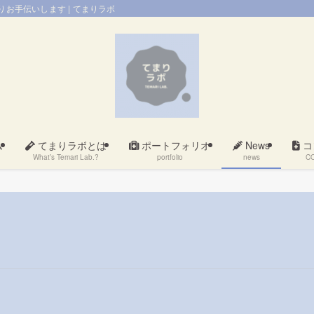
お手伝いします | てまりラボ
ム
てまりラボとは
ポートフォリオ
News
コ
What’s Temari Lab.?
portfolio
news
C