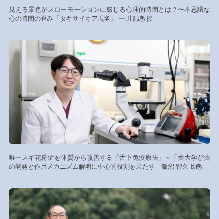
見える景色がスローモーションに感じる心理的時間とは？〜不思議な
心の時間の歪み「タキサイキア現象」 一川 誠教授
唯一スギ花粉症を体質から改善する「舌下免疫療法」～千葉大学が薬
の開発と作用メカニズム解明に中心的役割を果たす 飯沼 智久 助教