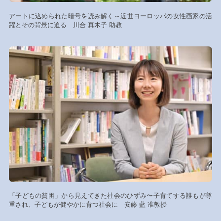
アートに込められた暗号を読み解く～近世ヨーロッパの女性画家の活
躍とその背景に迫る 川合 真木子 助教
「子どもの貧困」から見えてきた社会のひずみ〜子育てする誰もが尊
重され、子どもが健やかに育つ社会に 安藤 藍 准教授