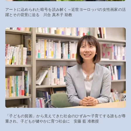
アートに込められた暗号を読み解く～近世ヨーロッパの女性画家の活
躍とその背景に迫る 川合 真木子 助教
「子どもの貧困」から見えてきた社会のひずみ〜子育てする誰もが尊
重され、子どもが健やかに育つ社会に 安藤 藍 准教授