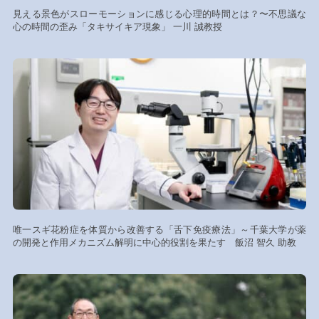
見える景色がスローモーションに感じる心理的時間とは？〜不思議な
心の時間の歪み「タキサイキア現象」 一川 誠教授
唯一スギ花粉症を体質から改善する「舌下免疫療法」～千葉大学が薬
の開発と作用メカニズム解明に中心的役割を果たす 飯沼 智久 助教