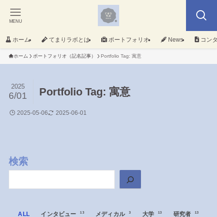
MENU
ホーム
てまりラボとは
ポートフォリオ
News
コン
ホーム
ポートフォリオ（記名記事）
Portfolio Tag: 寓意
2025
Portfolio Tag: 寓意
6/01
2025-05-06
2025-06-01
検索
ALL
インタビュー
13
メディカル
3
大学
13
研究者
13